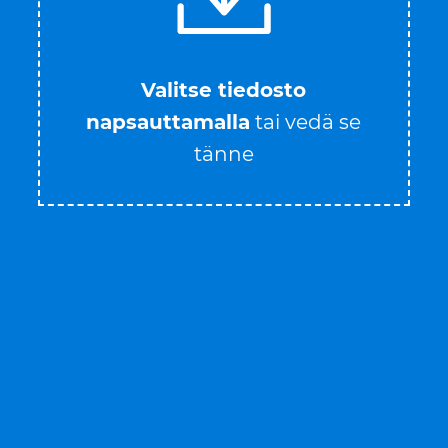
Valitse tiedosto
napsauttamalla
tai vedä se
tänne