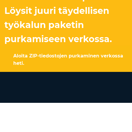
Löysit juuri täydellisen
työkalun paketin
purkamiseen verkossa.
Aloita ZIP-tiedostojen purkaminen verkossa
heti.
UNZIP NYT