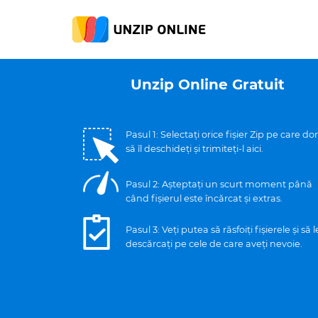
Unzip Online Gratuit
Pasul 1: Selectați orice fișier Zip pe care dori
să îl deschideți și trimiteți-l aici.
Pasul 2: Așteptați un scurt moment până
când fișierul este încărcat și extras.
Pasul 3: Veți putea să răsfoiți fișierele și să l
descărcați pe cele de care aveți nevoie.