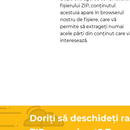
fișierului ZIP, conținutul
acestuia apare în browserul
nostru de fișiere, care vă
permite să extrageți numai
acele părți din conținut care v
interesează.
Doriți să deschideți ra