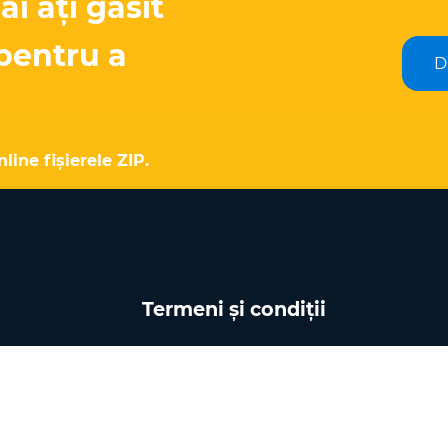
 ați găsit
pentru a
D
line fișierele ZIP.
Termeni și condiții
Toate serviciile oferite de acest
utilitar de extracție online sunt
e
disponibile gratuit, în speranța că
sunt utile. Nu oferim nici un fel