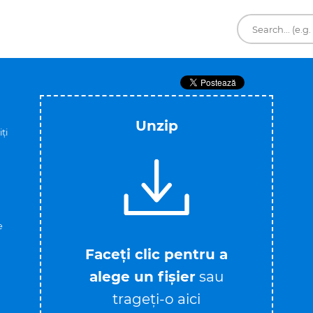
Unzip
ți
e
Faceți clic pentru a
alege un fișier
sau
trageți-o aici