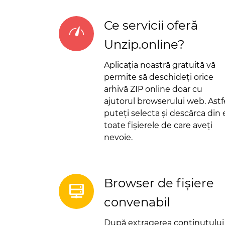
Ce servicii oferă
Unzip.online?
Aplicația noastră gratuită vă
permite să deschideți orice
arhivă ZIP online doar cu
ajutorul browserului web. Astfe
puteți selecta și descărca din 
toate fișierele de care aveți
nevoie.
Browser de fișiere
convenabil
După extragerea conținutului