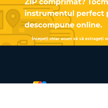
ZIP comprimat? Tocmai
instrumentul perfect 
descompune online.
Începeți chiar acum să vă extrageți on
Copyright © 2026 UNZIP.ONLINE . Toat
drepturile rezervate.